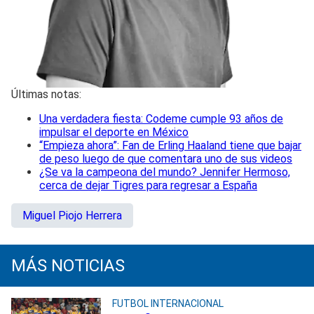
Últimas notas:
Una verdadera fiesta: Codeme cumple 93 años de
impulsar el deporte en México
“Empieza ahora”: Fan de Erling Haaland tiene que bajar
de peso luego de que comentara uno de sus videos
¿Se va la campeona del mundo? Jennifer Hermoso,
cerca de dejar Tigres para regresar a España
Miguel Piojo Herrera
MÁS NOTICIAS
FUTBOL INTERNACIONAL