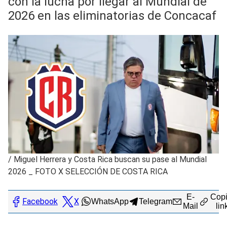
con la lucha por llegar al Mundial de
2026 en las eliminatorias de Concacaf
/
Miguel Herrera y Costa Rica buscan su pase al Mundial
2026 _ FOTO X SELECCIÓN DE COSTA RICA
E-
Copi
Facebook
X
WhatsApp
Telegram
Mail
lin