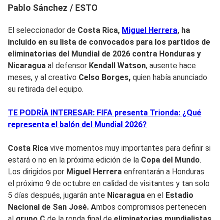
Pablo Sánchez / ESTO
El seleccionador de
Costa Rica,
Miguel Herrera
, ha
incluido en su lista de convocados para los partidos de
eliminatorias del
Mundial de 2026
contra
Honduras
y
Nicaragua
al defensor
Kendall Watson
, ausente hace
meses, y al creativo
Celso Borges,
quien había anunciado
su retirada del equipo.
TE PODRÍA INTERESAR: FIFA presenta Trionda: ¿Qué
representa el balón del Mundial 2026?
Costa Rica
vive momentos muy importantes para definir si
estará o no en la próxima edición de la
Copa del Mundo
.
Los dirigidos por
Miguel
Herrera
enfrentarán a Honduras
el próximo 9 de octubre en calidad de visitantes y tan solo
5 días después, jugarán ante
Nicaragua
en el
Estadio
Nacional de San José. A
mbos compromisos pertenecen
al
grupo C
de la ronda final de
eliminatorias mundialistas