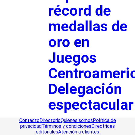
récord de
medallas de
oro en
Juegos
Centroameri
Delegación
espectacular
Contacto
Directorio
Quiénes somos
Política de
privacidad
Términos y condiciones
Directrices
editoriales
Atención a clientes