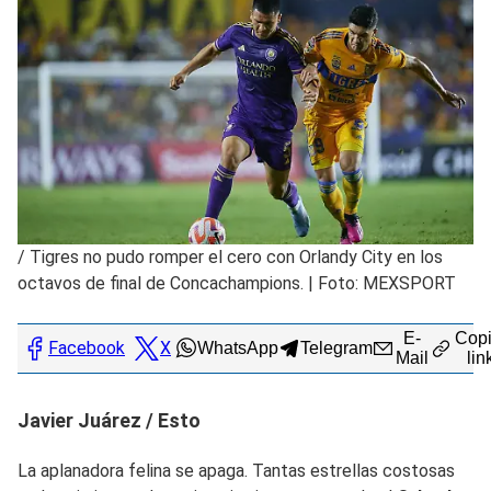
/
Tigres no pudo romper el cero con Orlandy City en los
octavos de final de Concachampions. | Foto: MEXSPORT
E-
Copi
Facebook
X
WhatsApp
Telegram
Mail
lin
Javier Juárez / Esto
La aplanadora felina se apaga. Tantas estrellas costosas