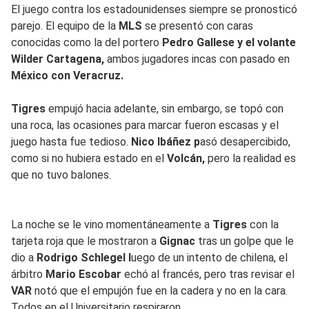
El juego contra los estadounidenses siempre se pronosticó
parejo. El equipo de la
MLS
se presentó con caras
conocidas como la del portero
Pedro Gallese y el volante
Wilder Cartagena,
ambos jugadores incas con pasado en
México con Veracruz.
Tigres
empujó hacia adelante, sin embargo, se topó con
una roca, las ocasiones para marcar fueron escasas y el
juego hasta fue tedioso.
Nico Ibáñez p
asó desapercibido,
como si no hubiera estado en el
Volcán,
pero la realidad es
que no tuvo balones.
La noche se le vino momentáneamente a
Tigres
con la
tarjeta roja que le mostraron a
Gignac
tras un golpe que le
dio a
Rodrigo Schlegel l
uego de un intento de chilena, el
árbitro
Mario Escobar
echó al francés, pero tras revisar el
VAR
notó que el empujón fue en la cadera y no en la cara.
Todos en el Universitario respiraron.