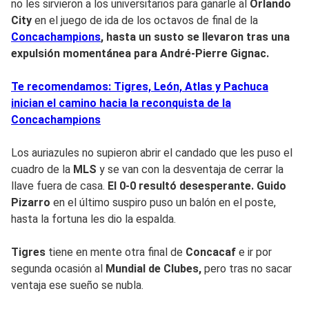
no les sirvieron a los universitarios para ganarle al
Orlando
City
en el juego de ida de los octavos de final de la
Concachampions
, hasta un susto se llevaron tras una
expulsión momentánea para
André-Pierre Gignac.
Te recomendamos: Tigres, León, Atlas y Pachuca
inician el camino hacia la reconquista de la
Concachampions
Los auriazules no supieron abrir el candado que les puso el
cuadro de la
MLS
y se van con la desventaja de cerrar la
llave fuera de casa.
El 0-0 resultó desesperante.
Guido
Pizarro
en el último suspiro puso un balón en el poste,
hasta la fortuna les dio la espalda.
Tigres
tiene en mente otra final de
Concacaf
e ir por
segunda ocasión al
Mundial de Clubes,
pero tras no sacar
ventaja ese sueño se nubla.