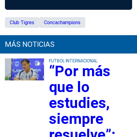
Club Tigres
Concachampions
MÁS NOTICIAS
FUTBOL INTERNACIONAL
“Por más
que lo
estudies,
siempre
resuelve”: