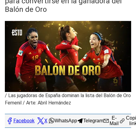
para convertirse en la ganadora del
Balón de Oro
/
Las jugadoras de España dominan la lista del Balón de Oro
Femenil / Arte: Abril Hernández
E-
Copi
Facebook
X
WhatsApp
Telegram
Mail
lin