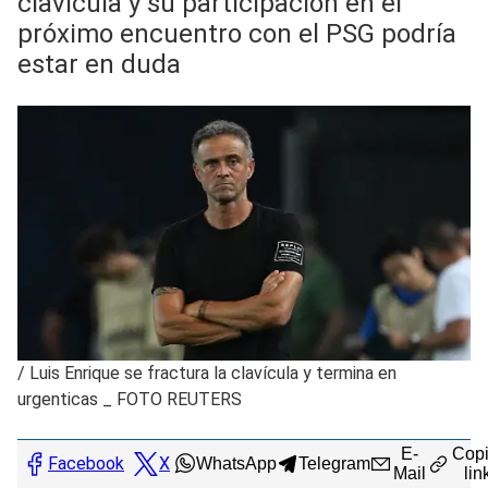
clavícula y su participación en el
próximo encuentro con el PSG podría
estar en duda
/
Luis Enrique se fractura la clavícula y termina en
urgenticas _ FOTO REUTERS
E-
Copi
Facebook
X
WhatsApp
Telegram
Mail
lin