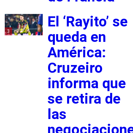
El ‘Rayito’ se
3
queda en
América:
Cruzeiro
informa que
se retira de
las
negociacion