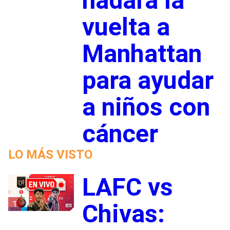
nadará la
vuelta a
Manhattan
para ayudar
a niños con
cáncer
LO MÁS VISTO
LAFC vs
1
Chivas: