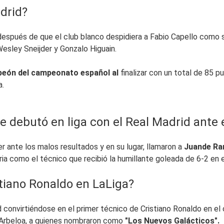
drid?
después de que el club blanco despidiera a Fabio Capello como su
Wesley Sneijder y Gonzalo Higuain.
peón del campeonato español al
finalizar con un total de 85 p
a.
 debutó en liga con el Real Madrid ante e
 ante los malos resultados y en su lugar, llamaron a
Juande Ra
oria como el técnico que recibió la humillante goleada de 6-2 e
stiano Ronaldo en LaLiga?
d convirtiéndose en el primer técnico de Cristiano Ronaldo en e
o Arbeloa, a quienes nombraron como
"Los Nuevos Galácticos".