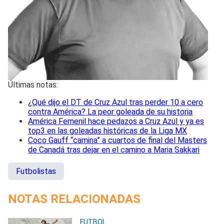
Últimas notas:
¿Qué dijo el DT de Cruz Azul tras perder 10 a cero
contra América? La peor goleada de su historia
América Femenil hace pedazos a Cruz Azul y ya es
top3 en las goleadas históricas de la Liga MX
Coco Gauff “camina” a cuartos de final del Masters
de Canadá tras dejar en el camino a Maria Sakkari
Futbolistas
NOTAS RELACIONADAS
FUTBOL