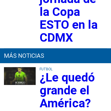
la Copa
ESTO en la
CDMX
MÁS NOTICIAS
FUTBOL
¿Le quedó
grande el
América?