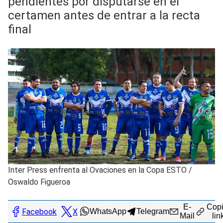
pendientes por disputarse en el
certamen antes de entrar a la recta
final
Inter Press enfrenta al Ovaciones en la Copa ESTO
/
Oswaldo Figueroa
E-
Copi
Facebook
X
WhatsApp
Telegram
Mail
lin