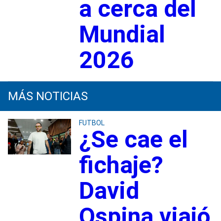
a cerca del
Mundial
2026
MÁS NOTICIAS
FUTBOL
¿Se cae el
fichaje?
David
Ospina viajó