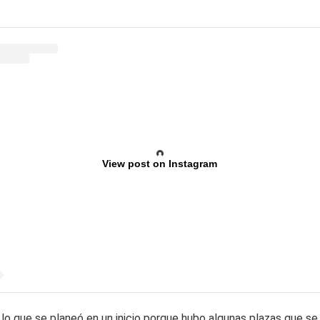
View post on Instagram
o que se planeó en un inicio porque hubo algunas plazas que s