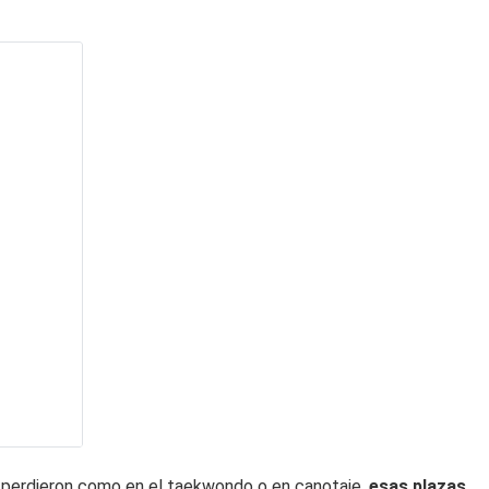
e perdieron como en el taekwondo o en canotaje,
esas plazas