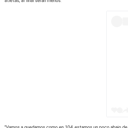
atletas, al final serán menos.
"Vamos a quedarnos como en 104, estamos un poco abajo de l