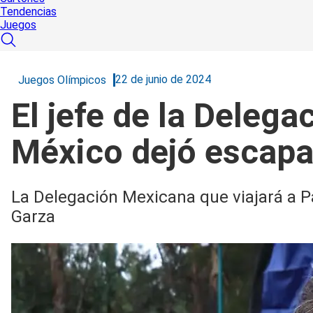
Tendencias
Juegos
22 de junio de 2024
Juegos Olímpicos
El jefe de la Deleg
México dejó escapar
La Delegación Mexicana que viajará a Pa
Garza