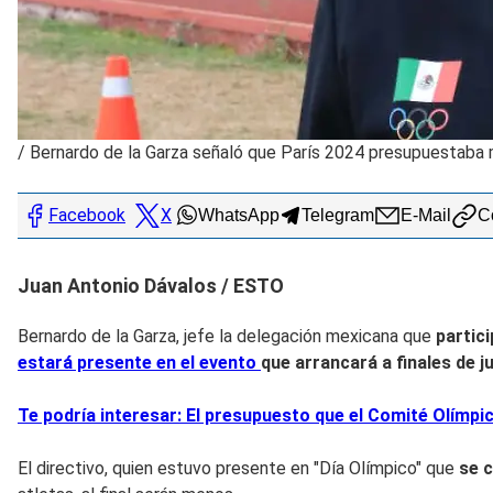
/
Bernardo de la Garza señaló que París 2024 presupuestaba m
Facebook
X
WhatsApp
Telegram
E-Mail
Co
Juan Antonio Dávalos / ESTO
Bernardo de la Garza, jefe la delegación mexicana que
partic
estará presente en el evento
que arrancará a finales de j
Te podría interesar: El presupuesto que el Comité Olímpi
El directivo, quien estuvo presente en "Día Olímpico" que
se 