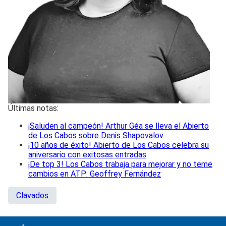
Últimas notas:
¡Saluden al campeón! Arthur Géa se lleva el Abierto
de Los Cabos sobre Denis Shapovalov
¡10 años de éxito! Abierto de Los Cabos celebra su
aniversario con exitosas entradas
¡De top 3! Los Cabos trabaja para mejorar y no teme
cambios en ATP: Geoffrey Fernández
Clavados