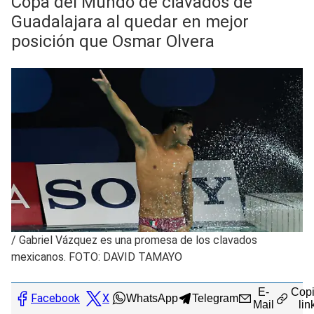
Copa del Mundo de clavados de
Guadalajara al quedar en mejor
posición que Osmar Olvera
/
Gabriel Vázquez es una promesa de los clavados
mexicanos. FOTO: DAVID TAMAYO
E-
Copi
Facebook
X
WhatsApp
Telegram
Mail
lin