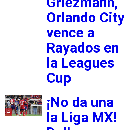
Griezmann,
Orlando City
vence a
Rayados en
la Leagues
Cup
¡No da una
4
la Liga MX!