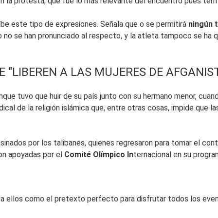
ron la protesta, que fue lo más relevante del encuentro pues term
be este tipo de expresiones. Señala que o se permitirá
ningún t
 no se han pronunciado al respecto, y la atleta tampoco se ha q
 "LIBEREN A LAS MUJERES DE AFGANIS
nque tuvo que huir de su país junto con su hermano menor, cuand
ical de la religión islámica que, entre otras cosas, impide que 
nados por los talibanes, quienes regresaron para tomar el control
son apoyadas por el
Comité Olímpico In
ternacional en su progra
a ellos como el pretexto perfecto para disfrutar todos los even