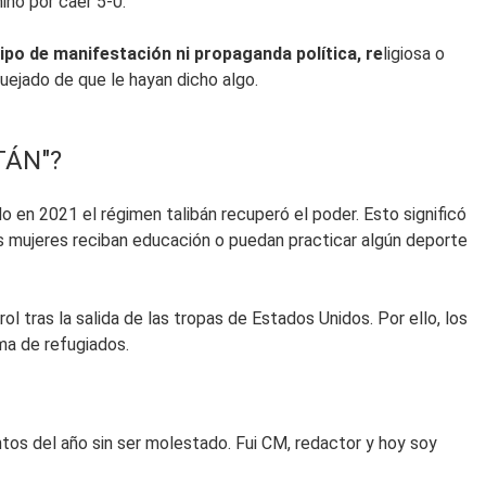
inó por caer 5-0.
ipo de manifestación ni propaganda política, re
ligiosa o
uejado de que le hayan dicho algo.
TÁN"?
o en 2021 el régimen talibán recuperó el poder. Esto significó
las mujeres reciban educación o puedan practicar algún deporte
 tras la salida de las tropas de Estados Unidos. Por ello, los
ma de refugiados.
tos del año sin ser molestado. Fui CM, redactor y hoy soy