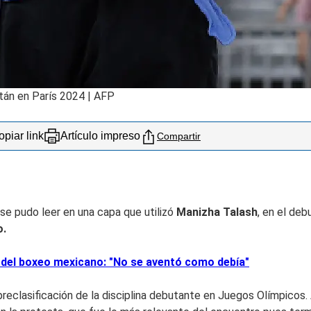
stán en París 2024 | AFP
piar link
Artículo impreso
Compartir
 se pudo leer en una capa que utilizó
Manizha Talash
, en el deb
o.
el boxeo mexicano: "No se aventó como debía"
reclasificación de la disciplina debutante en Juegos Olímpicos. 