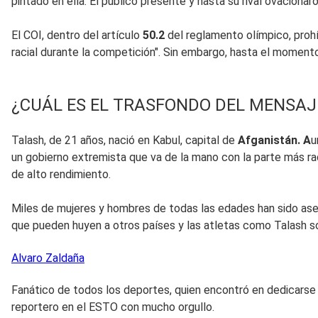
pintado en ella. El público presente y hasta su rival ovaciona
El COI, dentro del artículo
50.2
del reglamento olímpico, prohí
racial durante la competición". Sin embargo, hasta el momento
¿CUÁL ES EL TRASFONDO DEL MENSAJE
Talash, de 21 años, nació en Kabul, capital de
Afganistán. A
u
un gobierno extremista que va de la mano con la parte más rad
de alto rendimiento.
Miles de mujeres y hombres de todas las edades han sido asesi
que pueden huyen a otros países y las atletas como Talash 
Alvaro
Zaldaña
Fanático de todos los deportes, quien encontró en dedicarse 
reportero en el ESTO con mucho orgullo.