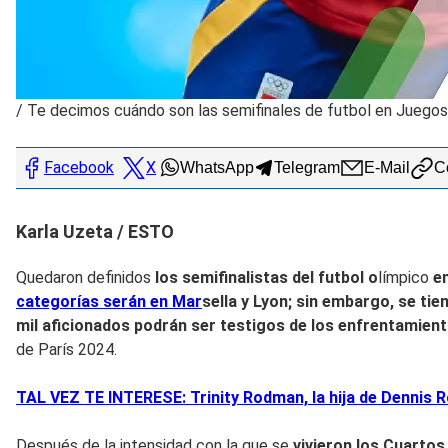
/
Te decimos cuándo son las semifinales de futbol en Juegos
Facebook
X
WhatsApp
Telegram
E-Mail
Co
Karla Uzeta / ESTO
Quedaron definidos
los semifinalistas del futbol o
límpico
e
categorías serán en Mar
sella y Lyon; sin embargo, se tie
mil aficionados podrán ser testigos de los enfrentamien
de París 2024.
TAL VEZ TE INTERESE: Trinity Rodman, la hija de Dennis
Después de la intensidad con la que se
vivieron los Cuartos