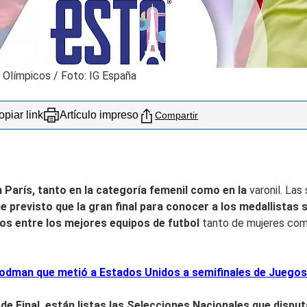
 Olímpicos / Foto: IG España
piar link
Artículo impreso
Compartir
n París, tanto en la categoría femenil como en la
varonil. Las
ne previsto que la gran final para conocer a los medallistas
tos entre los mejores equipos de
futbol
tanto de mujeres com
 Rodman que metió a Estados Unidos a semifinales de Juego
 de Final, están listas las Selecciones Nacionales que disput