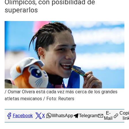
Olímpicos, con posibilidad de
superarlos
/
Osmar Olvera está cada vez más cerca de los grandes
atletas mexicanos / Foto: Reuters
E-
Copi
Facebook
X
WhatsApp
Telegram
Mail
lin