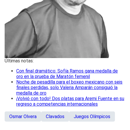
Últimas notas:
Con final dramático: Sofía Ramos gana medalla de
oro en la prueba de Maratón femenil
Noche de pesadilla para el boxeo mexicano con seis
finales perdidas, solo Valeria Amparán consiguió la
medalla de oro
¡Volvió con todo! Dos platas para Aremi Fuente en su
regreso a competencias internacionales
Osmar Olvera
Clavados
Juegos Olímpicos