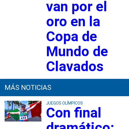
van por el
oro en la
Copa de
Mundo de
Clavados
MÁS NOTICIAS
JUEGOS OLÍMPICOS
Con final
dramático: