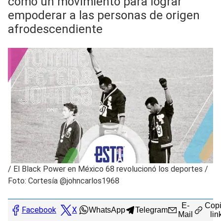
como un movimiento para lograr
empoderar a las personas de origen
afrodescendiente
/
El Black Power en México 68 revolucionó los deportes /
Foto: Cortesía @johncarlos1968
E-
Copi
Facebook
X
WhatsApp
Telegram
Mail
lin