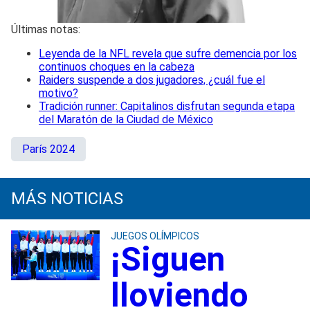
Últimas notas:
Leyenda de la NFL revela que sufre demencia por los
continuos choques en la cabeza
Raiders suspende a dos jugadores, ¿cuál fue el
motivo?
Tradición runner: Capitalinos disfrutan segunda etapa
del Maratón de la Ciudad de México
París 2024
MÁS NOTICIAS
JUEGOS OLÍMPICOS
¡Siguen
lloviendo