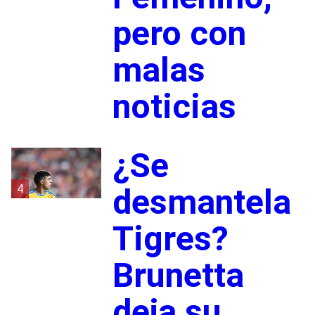
pero con
malas
noticias
¿Se
4
desmantela
Tigres?
Brunetta
deja su