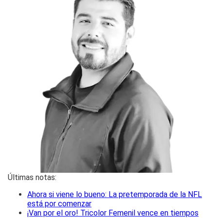
Últimas notas:
Ahora si viene lo bueno: La pretemporada de la NFL
está por comenzar
¡Van por el oro! Tricolor Femenil vence en tiempos