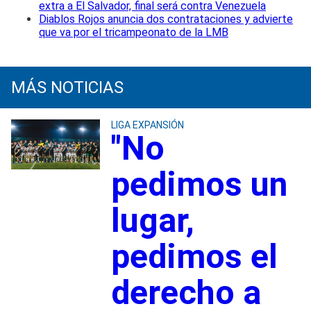
extra a El Salvador, final será contra Venezuela
Diablos Rojos anuncia dos contrataciones y advierte
que va por el tricampeonato de la LMB
MÁS NOTICIAS
LIGA EXPANSIÓN
"No
pedimos un
lugar,
pedimos el
derecho a