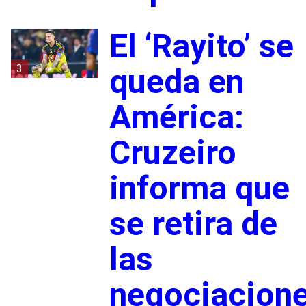
El ‘Rayito’ se
3
queda en
América:
Cruzeiro
informa que
se retira de
las
negociacion