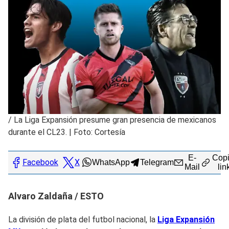
/
La Liga Expansión presume gran presencia de mexicanos
durante el CL23. | Foto: Cortesía
E-
Copi
Facebook
X
WhatsApp
Telegram
Mail
lin
Alvaro Zaldaña / ESTO
La división de plata del futbol nacional, la
Liga Expansión