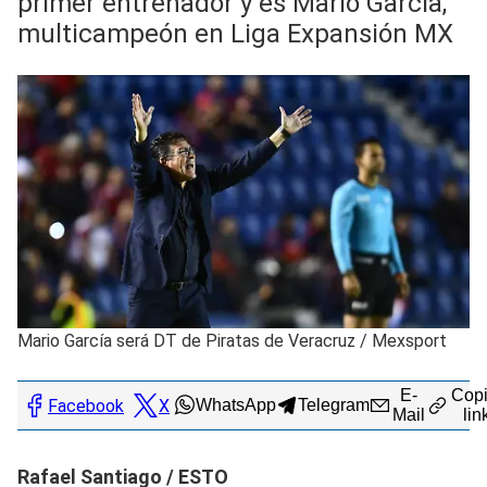
primer entrenador y es Mario García,
multicampeón en Liga Expansión MX
Mario García será DT de Piratas de Veracruz
/
Mexsport
E-
Copi
Facebook
X
WhatsApp
Telegram
Mail
lin
Rafael Santiago / ESTO