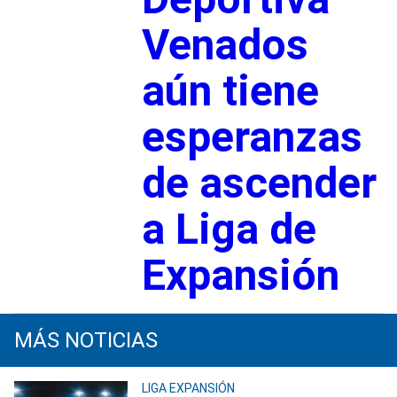
Venados
aún tiene
esperanzas
de ascender
a Liga de
Expansión
MÁS NOTICIAS
LIGA EXPANSIÓN