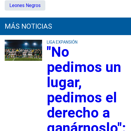
Leones Negros
MÁS NOTICIAS
LIGA EXPANSIÓN
"No
pedimos un
lugar,
pedimos el
derecho a
ganárnoslo":