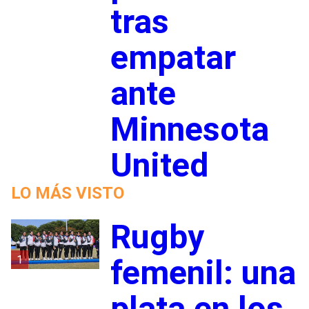
tras
empatar
ante
Minnesota
United
LO MÁS VISTO
Rugby
1
femenil: una
plata en los