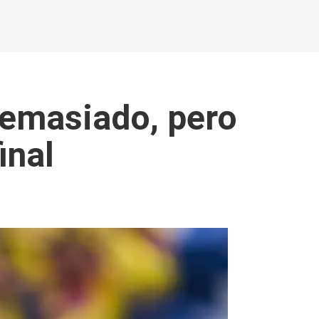
demasiado, pero
inal