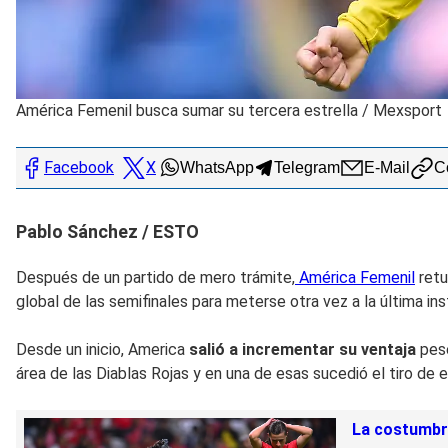
América Femenil busca sumar su tercera estrella
/
Mexsport
Facebook
X
WhatsApp
Telegram
E-Mail
Co
Pablo Sánchez / ESTO
Después de un partido de mero trámite,
América Femenil
retu
global de las semifinales para meterse otra vez a la última i
Desde un inicio, America
salió a incrementar su ventaja
pes
área de las Diablas Rojas y en una de esas sucedió el tiro de 
La costumbre