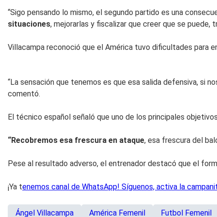
“Sigo pensando lo mismo, el segundo partido es una consecue
situaciones
, mejorarlas y fiscalizar que creer que se puede, t
Villacampa reconoció que el América tuvo dificultades para en
“La sensación que tenemos es que esa salida defensiva, si n
comentó.
El técnico español señaló que uno de los principales objetivo
“Recobremos esa frescura en ataque
, esa frescura del ba
Pese al resultado adverso, el entrenador destacó que el forma
¡Ya t
enemos canal de WhatsApp! Síguenos, activa la campanita
Ángel Villacampa
América Femenil
Futbol Femenil