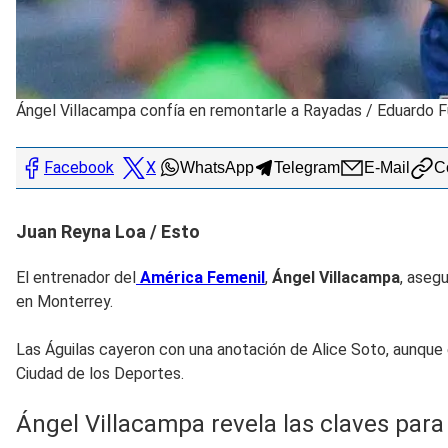
Ángel Villacampa confía en remontarle a Rayadas
/
Eduardo 
Facebook
X
WhatsApp
Telegram
E-Mail
Co
Juan Reyna Loa / Esto
El entrenador del
América Femenil
,
Ángel Villacampa
, asegu
en Monterrey.
Las Águilas cayeron con una anotación de Alice Soto, aunque
Ciudad de los Deportes.
Ángel Villacampa revela las claves par