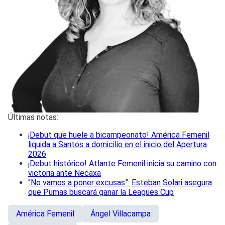
Últimas notas:
¡Debut que huele a bicampeonato! América Femenil
liquida a Santos a domicilio en el inicio del Apertura
2026
¡Debut histórico! Atlante Femenil inicia su camino con
victoria ante Necaxa
“No vamos a poner excusas”: Esteban Solari asegura
que Pumas buscará ganar la Leagues Cup
América Femenil
Ángel Villacampa