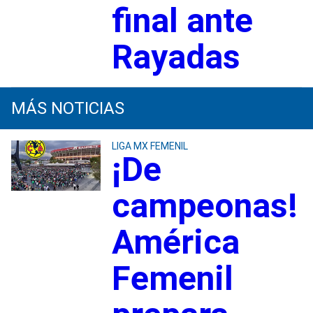
final ante
Rayadas
MÁS NOTICIAS
LIGA MX FEMENIL
¡De
campeonas!
América
Femenil