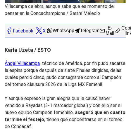
Villacampa celebra, aunque sabe que es momento de
pensar en la Concachampions
/
Sarahí Melecio
E-
Copi
Facebook
X
WhatsApp
Telegram
Mail
lin
Karla Uzeta / ESTO
Ángel Villacampa
, técnico de América, por fin pudo sacarse
la espina porque después de siete Finales dirigidas, delas
cuales perdió cinco, pudo consagrarse como al Campeón
del torneo clausura 2026 de la Liga MX Femenil.
Y aunque expresó la gran alegría que le causó haber
vencido a Rayadas (3-1 marcador global) y con ello ser el
nuevo equipo Campeón femenino,
aseguró que en cuanto
termine el festejo
, tienen que concentrarse en el torneo
de Concacaf.