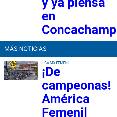
y ya piensa
en
Concachamp
MÁS NOTICIAS
LIGA MX FEMENIL
¡De
campeonas!
América
Femenil