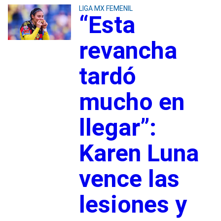
LIGA MX FEMENIL
“Esta
revancha
tardó
mucho en
llegar”:
Karen Luna
vence las
lesiones y