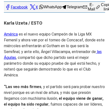
E-
Copi
Facebook
X
WhatsApp
Telegram
Mail
lin
Karla Uzeta / ESTO
América
es el nuevo equipo Campeón de la Liga MX
Femenil y ahora van por el torneo de Concacaf, donde este
miércoles enfrentarán al Gotham en lo que será la
Semifinal, y ante ello, Ángel Villacampa, entrenador de
las
Águilas
, compartió que dicho partido será el mejor
parámetro donde su equipo pruebe de qué está hecho, y
reiteró que seguirán demostrando lo que es el Club
América.
“Las veo más firmes
, y el partido será para probar nuestro
nivel porque es un rival de altura, y más que presión
llegamos con muchísima ilusión,
el equipo viene de ganar,
el equipo ha sido regular
, fuimos capaces de ser líderes,