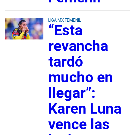
LIGA MX FEMENIL
“Esta
revancha
tardó
mucho en
llegar”:
Karen Luna
vence las