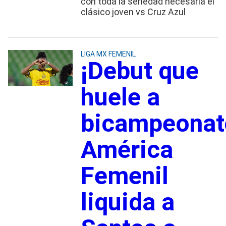
con toda la seriedad necesaria el
clásico joven vs Cruz Azul
LIGA MX FEMENIL
¡Debut que
huele a
bicampeonat
América
Femenil
liquida a