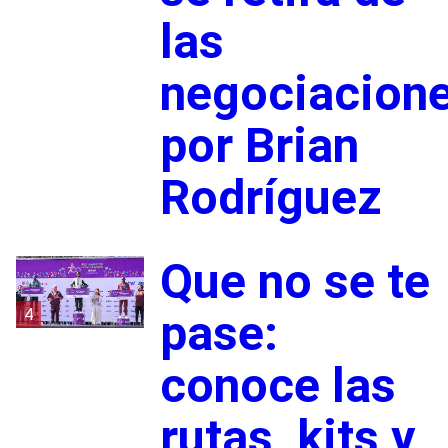
las
negociacion
por Brian
Rodríguez
Que no se te
4
pase:
conoce las
rutas, kits y