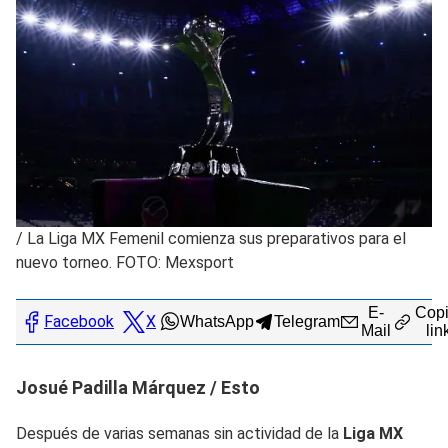
/
La Liga MX Femenil comienza sus preparativos para el
nuevo torneo. FOTO: Mexsport
E-
Copi
Facebook
X
WhatsApp
Telegram
Mail
lin
Josué Padilla Márquez / Esto
Después de varias semanas sin actividad de la
Liga MX