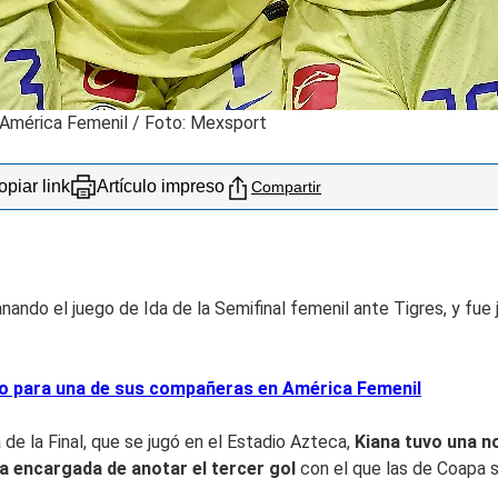
l América Femenil / Foto: Mexsport
piar link
Artículo impreso
Compartir
ndo el juego de Ida de la Semifinal femenil ante Tigres, y fue ju
sto para una de sus compañeras en América Femenil
 de la Final, que se jugó en el Estadio Azteca,
Kiana tuvo una 
la encargada de anotar el tercer gol
con el que las de Coapa se