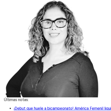
Últimas notas:
¡Debut que huele a bicampeonato! América Femenil liquid