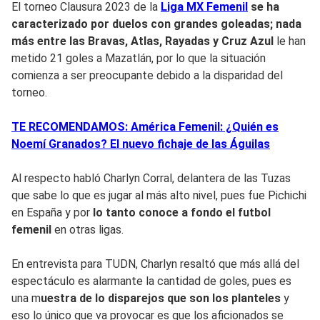
El torneo Clausura 2023 de la
Liga MX Femenil
se ha
caracterizado por duelos con grandes goleadas; nada
más entre las
Bravas, Atlas, Rayadas y Cruz
Azul
le han
metido 21 goles a Mazatlán, por lo que la situación
comienza a ser preocupante debido a la disparidad del
torneo.
TE RECOMENDAMOS: América Femenil: ¿Quién es
Noemí Granados? El nuevo fichaje de las Águilas
Al respecto habló Charlyn Corral, delantera de las Tuzas
que sabe lo que es jugar al más alto nivel, pues fue Pichichi
en España y por
lo tanto conoce a fondo el futbol
femenil
en otras ligas.
En entrevista para TUDN, Charlyn resaltó que más allá del
espectáculo es alarmante la cantidad de goles, pues es
una m
uestra de lo disparejos que son los planteles
y
eso lo único que va provocar es que los aficionados se