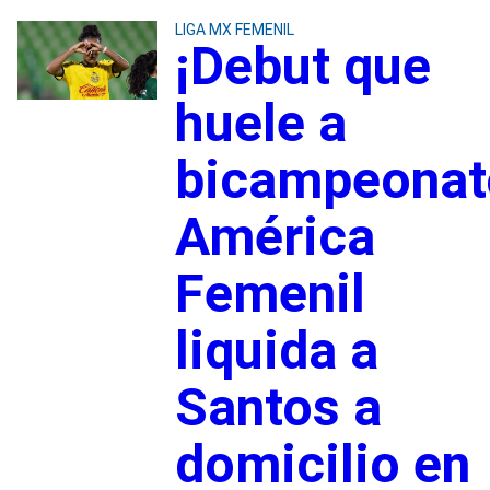
LIGA MX FEMENIL
¡Debut que
huele a
bicampeonat
América
Femenil
liquida a
Santos a
domicilio en