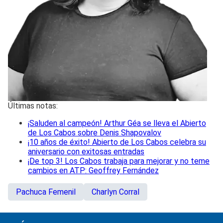
Últimas notas:
¡Saluden al campeón! Arthur Géa se lleva el Abierto
de Los Cabos sobre Denis Shapovalov
¡10 años de éxito! Abierto de Los Cabos celebra su
aniversario con exitosas entradas
¡De top 3! Los Cabos trabaja para mejorar y no teme
cambios en ATP: Geoffrey Fernández
Pachuca Femenil
Charlyn Corral