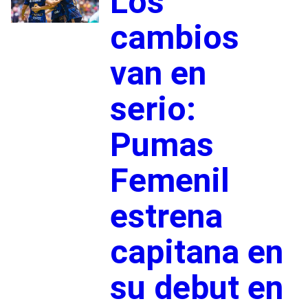
Los
cambios
van en
serio:
Pumas
Femenil
estrena
capitana en
su debut en