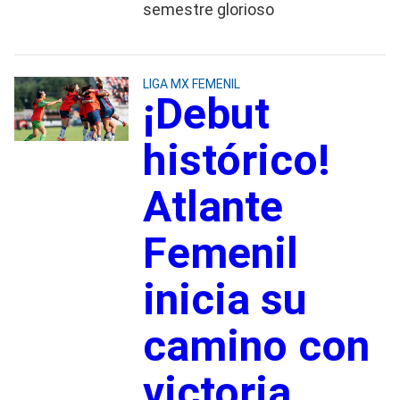
semestre glorioso
LIGA MX FEMENIL
¡Debut
histórico!
Atlante
Femenil
inicia su
camino con
victoria