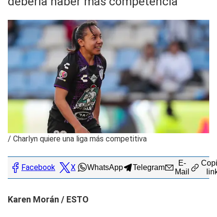
debería haber más competencia
/
Charlyn quiere una liga más competitiva
E-
Copi
Facebook
X
WhatsApp
Telegram
Mail
lin
Karen Morán / ESTO