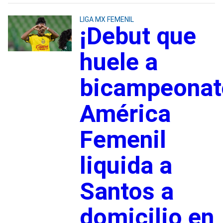
LIGA MX FEMENIL
¡Debut que
huele a
bicampeonat
América
Femenil
liquida a
Santos a
domicilio en