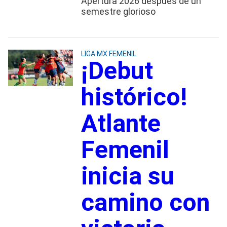
Apertura 2026 después de un
semestre glorioso
LIGA MX FEMENIL
¡Debut
histórico!
Atlante
Femenil
inicia su
camino con