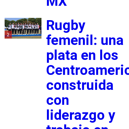
MX
Rugby
2
femenil: una
plata en los
Centroameri
construida
con
liderazgo y