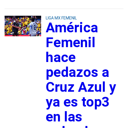
LIGA MX FEMENIL
América
Femenil
hace
pedazos a
Cruz Azul y
ya es top3
en las