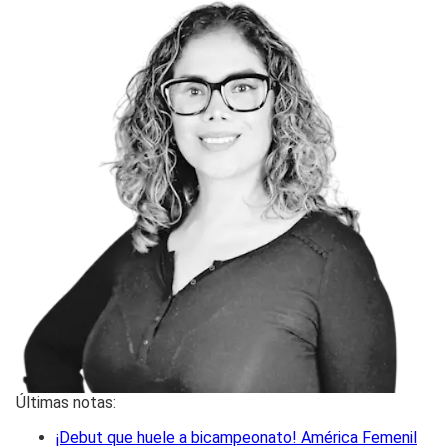
Últimas notas:
¡Debut que huele a bicampeonato! América Femenil