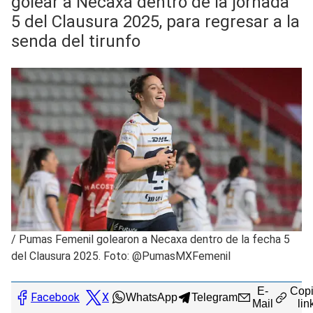
golear a Necaxa dentro de la jornada
5 del Clausura 2025, para regresar a la
senda del tirunfo
/
Pumas Femenil golearon a Necaxa dentro de la fecha 5
del Clausura 2025. Foto: @PumasMXFemenil
E-
Copi
Facebook
X
WhatsApp
Telegram
Mail
lin