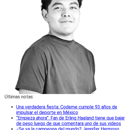
Últimas notas:
Una verdadera fiesta: Codeme cumple 93 años de
impulsar el deporte en México
“Empieza ahora”: Fan de Erling Haaland tiene que bajar
de peso luego de que comentara uno de sus videos
¿Se va la campeona del mundo? Jennifer Hermoso,