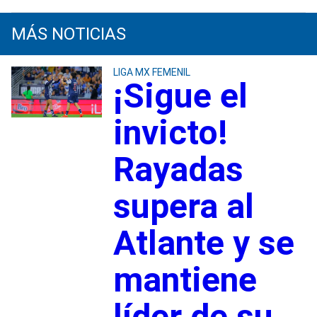
MÁS NOTICIAS
LIGA MX FEMENIL
¡Sigue el
invicto!
Rayadas
supera al
Atlante y se
mantiene
líder de su