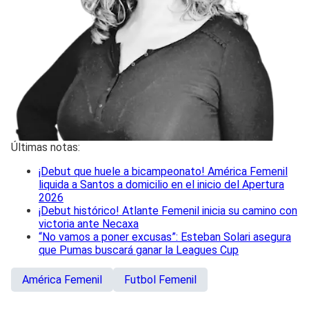
Últimas notas:
¡Debut que huele a bicampeonato! América Femenil
liquida a Santos a domicilio en el inicio del Apertura
2026
¡Debut histórico! Atlante Femenil inicia su camino con
victoria ante Necaxa
“No vamos a poner excusas”: Esteban Solari asegura
que Pumas buscará ganar la Leagues Cup
América Femenil
Futbol Femenil