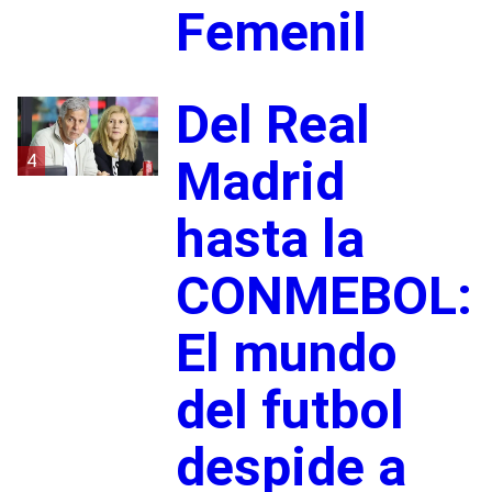
Femenil
Del Real
4
Madrid
hasta la
CONMEBOL:
El mundo
del futbol
despide a