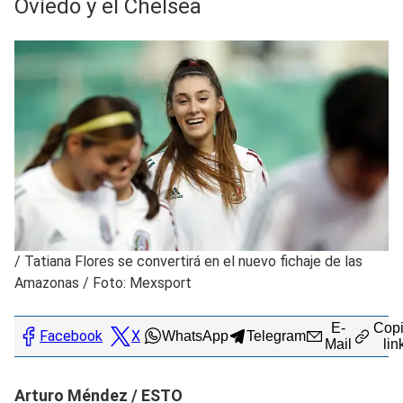
Oviedo y el Chelsea
/
Tatiana Flores se convertirá en el nuevo fichaje de las
Amazonas / Foto: Mexsport
E-
Copi
Facebook
X
WhatsApp
Telegram
Mail
lin
Arturo Méndez / ESTO