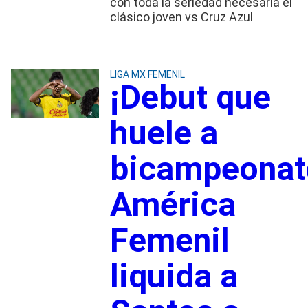
con toda la seriedad necesaria el
clásico joven vs Cruz Azul
LIGA MX FEMENIL
¡Debut que
huele a
bicampeonat
América
Femenil
liquida a