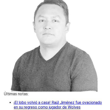
Últimas notas:
¡El lobo volvió a casa! Raúl Jiménez fue ovacionado
en su regreso como jugador de Wolves