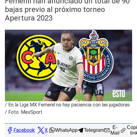
Femenil han anunciado un total de 90
bajas previo al próximo torneo
Apertura 2023
/
En la Liga MX Femenil no hay paciencia con las jugadoras
/ Foto: MexSport
E-
Copi
Facebook
X
WhatsApp
Telegram
Mail
lin