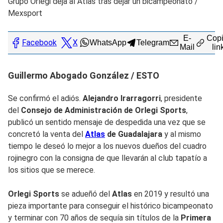
Grupo Orlegi deja al Atlas tras dejar un bicampeonato
/
Mexsport
E-
Copi
Facebook
X
WhatsApp
Telegram
Mail
lin
Guillermo Abogado González / ESTO
Se confirmó el adiós.
Alejandro Irarragorri
, presidente
del
Consejo de Administración de Orlegi Sports
,
publicó un sentido mensaje de despedida una vez que se
concretó la venta del
Atlas
de Guadalajara
y al mismo
tiempo le deseó lo mejor a los nuevos dueños del cuadro
rojinegro con la consigna de que llevarán al club tapatío a
los sitios que se merece.
Orlegi Sports
se adueñó del
Atlas
en 2019 y resultó una
pieza importante para conseguir el histórico bicampeonato
y terminar con 70 años de sequía sin títulos de la
Primera