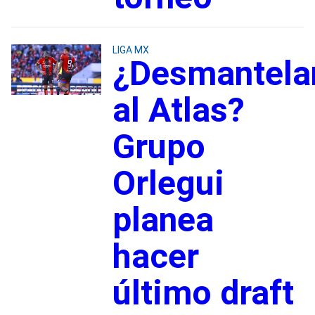
LIGA MX
¿Desmantela
al Atlas?
Grupo
Orlegui
planea
hacer
último draft