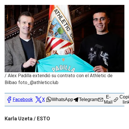
/
Alex Padilla extendió su contrato con el Athletic de
Bilbao foto_@athleticclub
E-
Copi
Facebook
X
WhatsApp
Telegram
Mail
lin
Karla Uzeta / ESTO