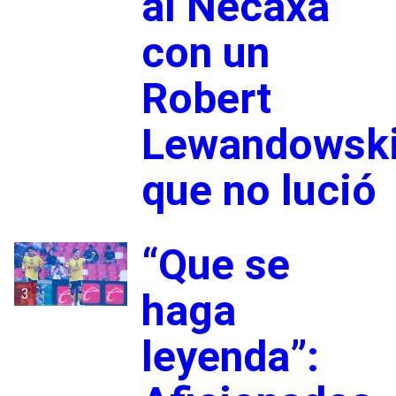
al Necaxa
con un
Robert
Lewandowsk
que no lució
“Que se
3
haga
leyenda”: