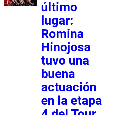
1
último
lugar:
Romina
Hinojosa
tuvo una
buena
actuación
en la etapa
4 del Tour