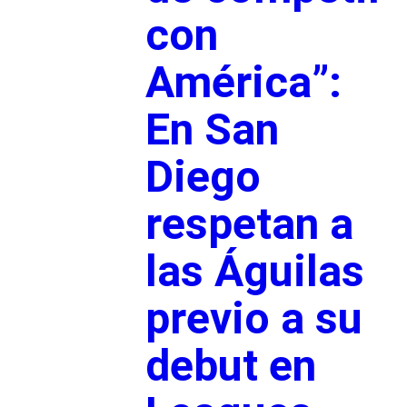
con
América”:
En San
Diego
respetan a
las Águilas
previo a su
debut en