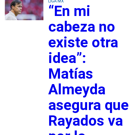
LIGA MX
“En mi
cabeza no
existe otra
idea”:
Matías
Almeyda
asegura que
Rayados va