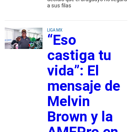
a sus filas
LIGA MX
“Eso
castiga tu
vida”: El
mensaje de
Melvin
Brown y la
AMFPro en