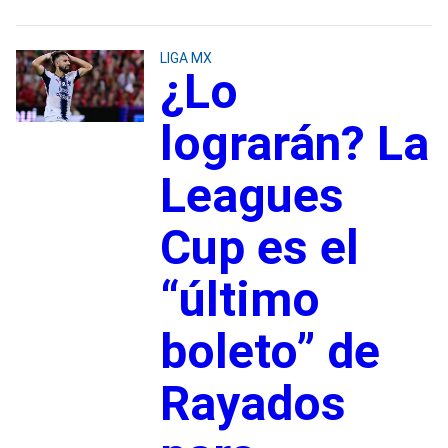
LIGA MX
¿Lo
lograrán? La
Leagues
Cup es el
“último
boleto” de
Rayados