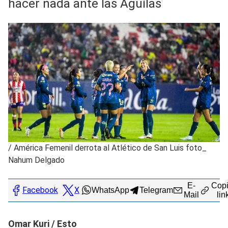
hacer nada ante las Águilas
/
América Femenil derrota al Atlético de San Luis foto_
Nahum Delgado
E-
Copi
Facebook
X
WhatsApp
Telegram
Mail
lin
Omar Kuri / Esto