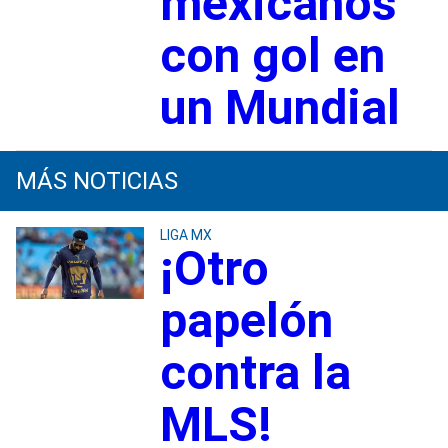
mexicanos
con gol en
un Mundial
MÁS NOTICIAS
LIGA MX
¡Otro
papelón
contra la
MLS!