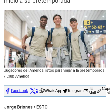
inicio a su pretemporada
Jugadores del América listos para viajar a la pretemporada
/
Club América
E-
Copi
Facebook
X
WhatsApp
Telegram
Mail
lin
Jorge Briones / ESTO