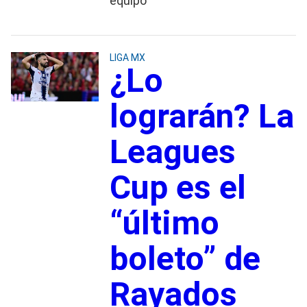
equipo
LIGA MX
¿Lo
lograrán? La
Leagues
Cup es el
“último
boleto” de
Rayados