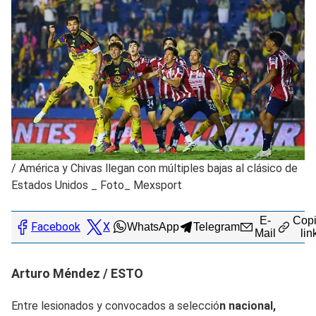
/
América y Chivas llegan con múltiples bajas al clásico de
Estados Unidos _ Foto_ Mexsport
E-
Copi
Facebook
X
WhatsApp
Telegram
Mail
lin
Arturo Méndez / ESTO
Entre lesionados y convocados a selecció
n nacional,