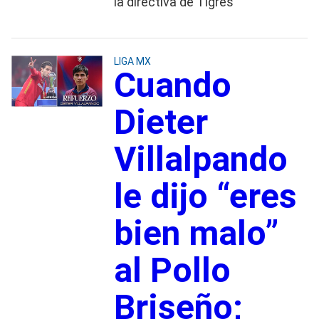
la directiva de Tigres
LIGA MX
Cuando
Dieter
Villalpando
le dijo “eres
bien malo”
al Pollo
Briseño;