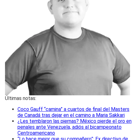
Últimas notas:
Coco Gauff “camina” a cuartos de final del Masters
de Canadá tras dejar en el camino a Maria Sakkari
¿Les temblaron las piernas? México pierde el oro en
penales ante Venezuela, adiós al bicampeonato
Centroamericano
“Lo hace mejor que su compañero”: Ex directivo de