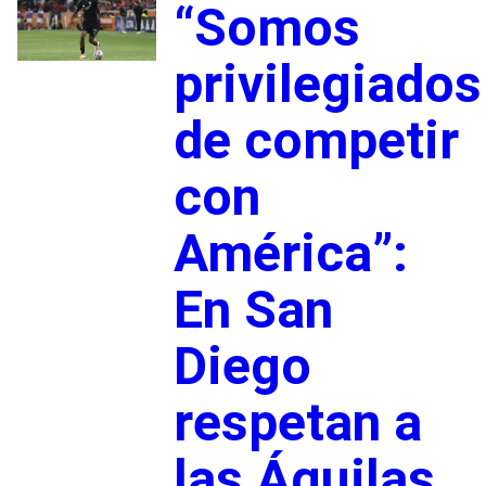
“Somos
privilegiados
de competir
con
América”:
En San
Diego
respetan a
las Águilas