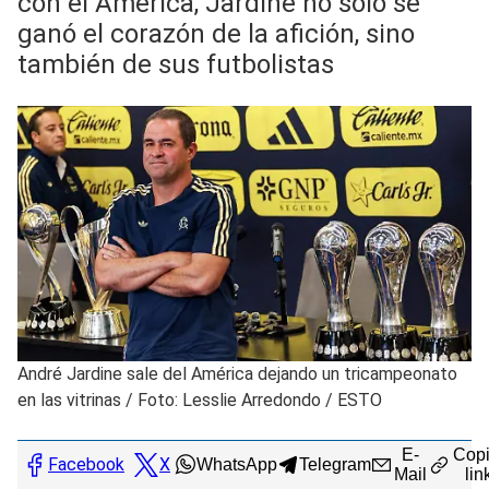
con el América, Jardiné no sólo se
ganó el corazón de la afición, sino
también de sus futbolistas
André Jardine sale del América dejando un tricampeonato
en las vitrinas
/
Foto: Lesslie Arredondo / ESTO
E-
Copi
Facebook
X
WhatsApp
Telegram
Mail
lin