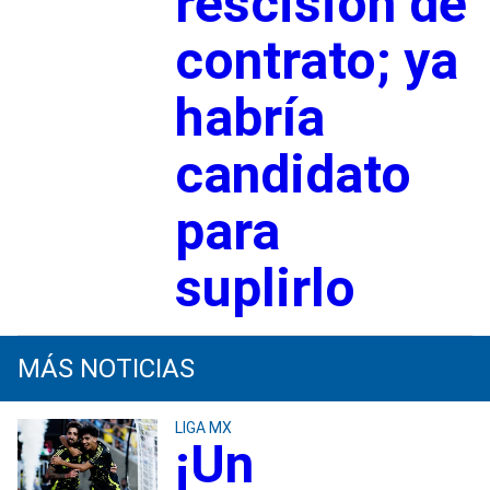
rescisión de
contrato; ya
habría
candidato
para
suplirlo
MÁS NOTICIAS
LIGA MX
¡Un