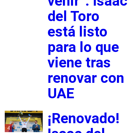
venir”: Isaac
del Toro
está listo
para lo que
viene tras
renovar con
UAE
¡Renovado!
4