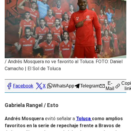
/
Andrés Mosquera no ve favorito al Toluca. FOTO: Daniel
Camacho | El Sol de Toluca
E-
Copi
Facebook
X
WhatsApp
Telegram
Mail
lin
Gabriela Rangel / Esto
Andrés Mosquera
evitó señalar a
Toluca
como amplios
favoritos en la serie de repechaje frente a
Bravos de