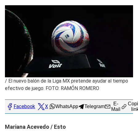
/
El nuevo balón de la Liga MX pretende ayudar al tiempo
efectivo de juego. FOTO: RAMÓN ROMERO
E-
Copi
Facebook
X
WhatsApp
Telegram
Mail
lin
Mariana Acevedo / Esto