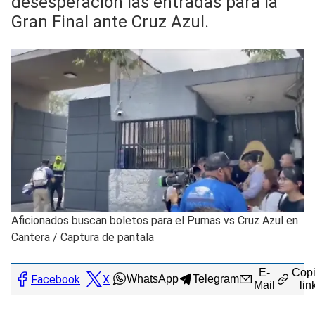
desesperación las entradas para la
Gran Final ante Cruz Azul.
Aficionados buscan boletos para el Pumas vs Cruz Azul en
Cantera
/
Captura de pantala
E-
Copi
Facebook
X
WhatsApp
Telegram
Mail
lin