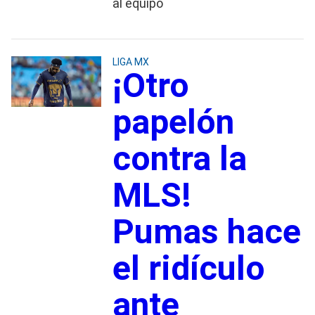
al equipo
LIGA MX
¡Otro
papelón
contra la
MLS!
Pumas hace
el ridículo
ante