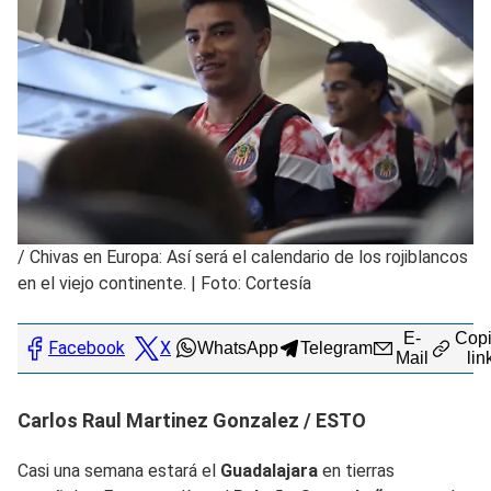
/
Chivas en Europa: Así será el calendario de los rojiblancos
en el viejo continente. | Foto: Cortesía
E-
Copi
Facebook
X
WhatsApp
Telegram
Mail
lin
Carlos Raul Martinez Gonzalez / ESTO
Casi una semana estará el
Guadalajara
en tierras