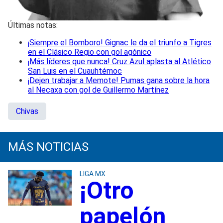
Últimas notas:
¡Siempre el Bomboro! Gignac le da el triunfo a Tigres
en el Clásico Regio con gol agónico
¡Más líderes que nunca! Cruz Azul aplasta al Atlético
San Luis en el Cuauhtémoc
¡Dejen trabajar a Memote! Pumas gana sobre la hora
al Necaxa con gol de Guillermo Martínez
Chivas
MÁS NOTICIAS
LIGA MX
¡Otro
papelón