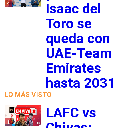
4
Isaac del
Toro se
queda con
UAE-Team
Emirates
hasta 2031
LO MÁS VISTO
LAFC vs
1
Chivas: