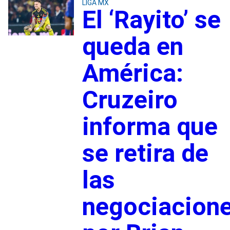
LIGA MX
El ‘Rayito’ se
queda en
América:
Cruzeiro
informa que
se retira de
las
negociacion