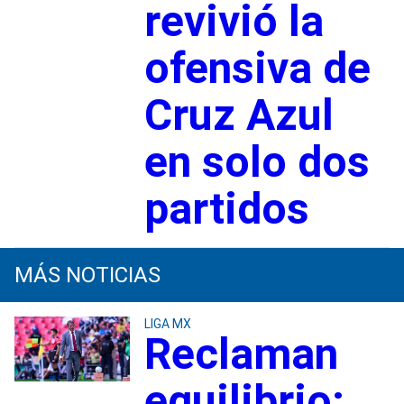
revivió la
ofensiva de
Cruz Azul
en solo dos
partidos
MÁS NOTICIAS
LIGA MX
Reclaman
equilibrio: