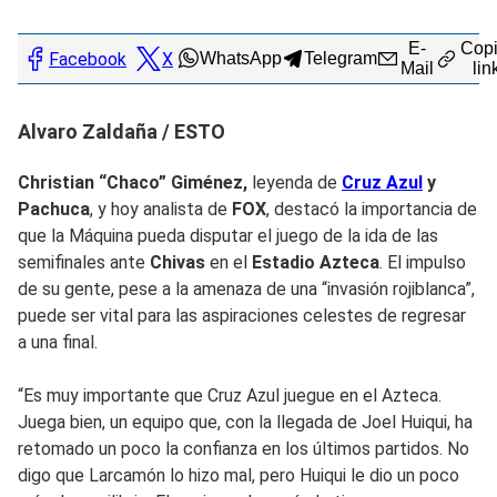
E-
Copi
Facebook
X
WhatsApp
Telegram
Mail
lin
Alvaro Zaldaña / ESTO
Christian “Chaco” Giménez,
leyenda de
Cruz Azul
y
Pachuca
, y hoy analista de
FOX
, destacó la importancia de
que la Máquina pueda disputar el juego de la ida de las
semifinales ante
Chivas
en el
Estadio Azteca
. El impulso
de su gente, pese a la amenaza de una “invasión rojiblanca”,
puede ser vital para las aspiraciones celestes de regresar
a una final.
“Es muy importante que Cruz Azul juegue en el Azteca.
Juega bien, un equipo que, con la llegada de Joel Huiqui, ha
retomado un poco la confianza en los últimos partidos. No
digo que Larcamón lo hizo mal, pero Huiqui le dio un poco