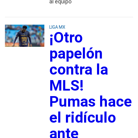
al equipo
LIGA MX
¡Otro
papelón
contra la
MLS!
Pumas hace
el ridículo
ante