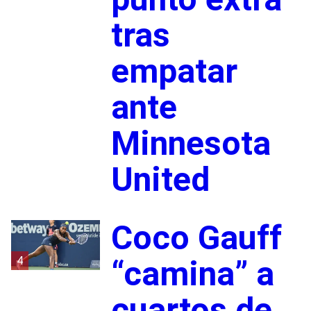
tras
empatar
ante
Minnesota
United
Coco Gauff
4
“camina” a
cuartos de