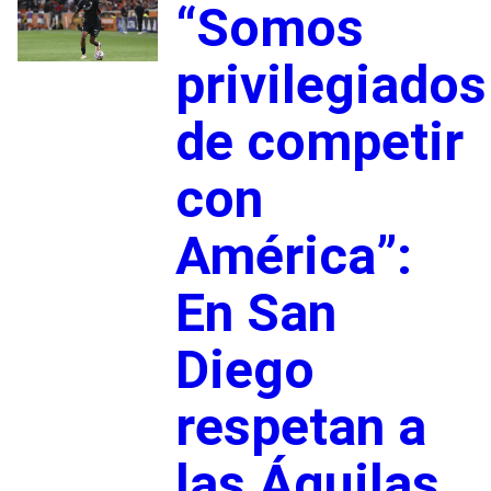
“Somos
privilegiados
de competir
con
América”:
En San
Diego
respetan a
las Águilas