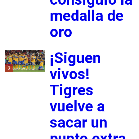
medalla de
oro
¡Siguen
3
vivos!
Tigres
vuelve a
sacar un
punto extra