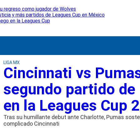
 su regreso como jugador de Wolves
usticia y más partidos de Leagues Cup en México
Diego en la Leagues Cup
LIGA MX
Cincinnati vs Pumas
segundo partido de 
en la Leagues Cup 
Tras su humillante debut ante Charlotte, Pumas soste
complicado Cincinnati