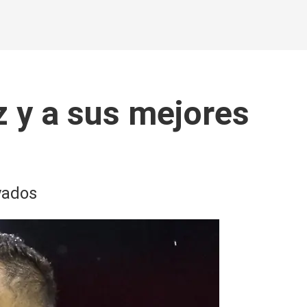
z y a sus mejores
yados