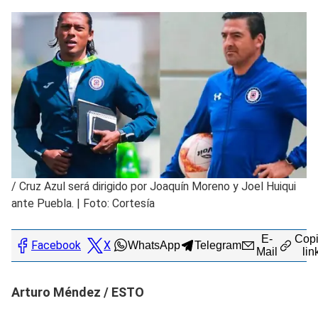
/
Cruz Azul será dirigido por Joaquín Moreno y Joel Huiqui
ante Puebla. | Foto: Cortesía
E-
Copi
Facebook
X
WhatsApp
Telegram
Mail
lin
Arturo Méndez / ESTO