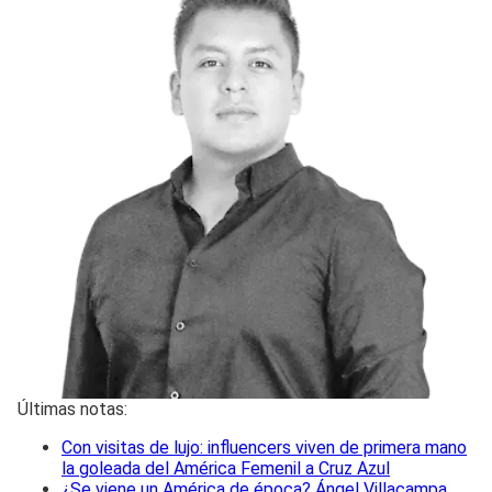
Últimas notas:
Con visitas de lujo: influencers viven de primera mano
la goleada del América Femenil a Cruz Azul
¿Se viene un América de época? Ángel Villacampa