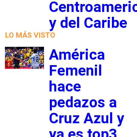
Centroameri
y del Caribe
LO MÁS VISTO
América
1
Femenil
hace
pedazos a
Cruz Azul y
ya es top3