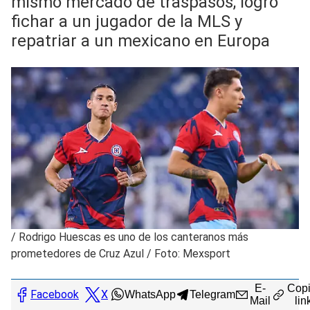
mismo mercado de traspasos, logró
fichar a un jugador de la MLS y
repatriar a un mexicano en Europa
/
Rodrigo Huescas es uno de los canteranos más
prometedores de Cruz Azul / Foto: Mexsport
E-
Copi
Facebook
X
WhatsApp
Telegram
Mail
lin