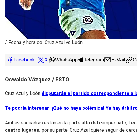
/
Fecha y hora del Cruz Azul vs León
Facebook
X
WhatsApp
Telegram
E-Mail
Co
Oswaldo Vázquez / ESTO
Cruz Azul y León
disputarán el partido correspondiente a 
Te podría interesar: ¡Qué no haya polémica! Ya hay árbitr
Ambas escuadras están en la parte alta del campeonato; León
cuatro lugares.
por su parte, Cruz Azul quiere seguir de cer