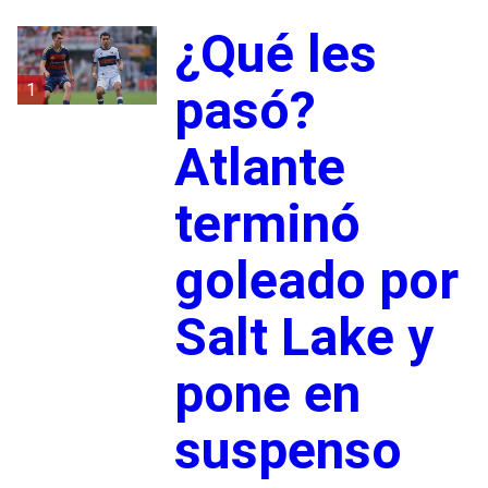
¿Qué les
1
pasó?
Atlante
terminó
goleado por
Salt Lake y
pone en
suspenso