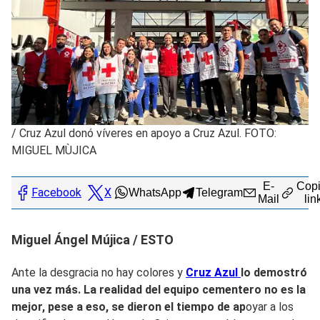
/
Cruz Azul donó víveres en apoyo a Cruz Azul. FOTO:
MIGUEL MÙJICA
E-
Copi
Facebook
X
WhatsApp
Telegram
Mail
lin
Miguel Ángel Mújica / ESTO
Ante la desgracia no hay colores y
Cruz Azul
lo demostró
una vez más. La realidad del equipo cementero no es la
mejor, pese a eso, se dieron el tiempo de ap
oyar a los