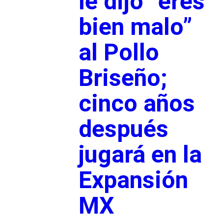
le dijo “eres
bien malo”
al Pollo
Briseño;
cinco años
después
jugará en la
Expansión
MX