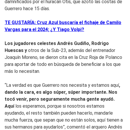
damnificados por el huracán Otis, que azotó las costas de
Guerrero hace 15 días.
TE GUSTARÍA: Cruz Azul buscaría el fichaje de Camilo
Vargas para el 2024; ¿Y Tiago Volpi?
Los jugadores celestes Andrés Gudiño, Rodrigo
Huescas y
otros de la Sub-23, además del entrenador
Joaquín Moreno, se dieron cita en la Cruz Roja de Polanco
para aportar de todo en búsqueda de beneficiar a los que
más lo necesitan.
“La verdad es que Guerrero nos necesita y estamos aquí
,
dando la cara, es algo súper, súper importante. Nos
tocó venir, pero seguramente mucha gente ayudó.
Aquí
los esperamos, porque si nosotros estamos
ayudando, el resto también pueden hacerlo, mandarle
mucha fuerza, que sepan que no están solos, aquí tienen a
sus hermanos para ayudarlos”, comentó el arquero Andrés