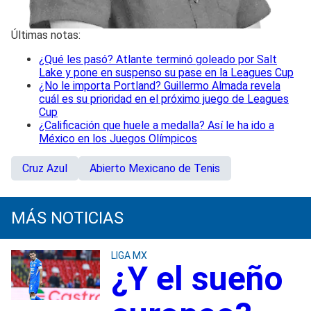
Últimas notas:
¿Qué les pasó? Atlante terminó goleado por Salt
Lake y pone en suspenso su pase en la Leagues Cup
¿No le importa Portland? Guillermo Almada revela
cuál es su prioridad en el próximo juego de Leagues
Cup
¿Calificación que huele a medalla? Así le ha ido a
México en los Juegos Olímpicos
Cruz Azul
Abierto Mexicano de Tenis
MÁS NOTICIAS
LIGA MX
¿Y el sueño