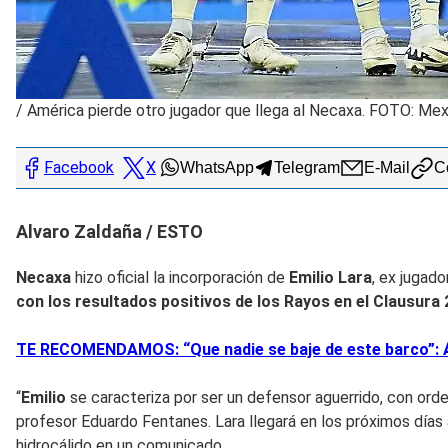
/
América pierde otro jugador que llega al Necaxa. FOTO: Me
Facebook
X
WhatsApp
Telegram
E-Mail
Co
Alvaro Zaldaña / ESTO
Necaxa
hizo oficial la incorporación de
Emilio Lara
, ex jugado
con los resultados positivos de los
Rayos en el Clausura
TE RECOMENDAMOS: “Que nadie se baje de este barco”: Ál
“
Emilio
se caracteriza por ser un defensor aguerrido, con orde
profesor Eduardo Fentanes. Lara llegará en los próximos días a
hidrocálido en un comunicado.