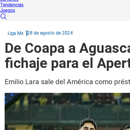
Tendencias
Juegos
28 de agosto de 2024
Liga Mx
De Coapa a Aguasca
fichaje para el Ape
Emilio Lara sale del América como prés