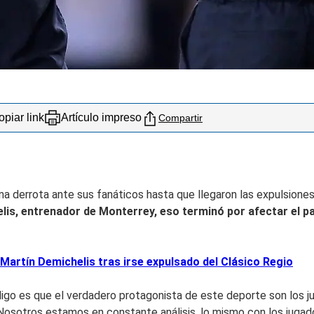
piar link
Artículo impreso
Compartir
una derrota ante sus fanáticos hasta que llegaron las expulsione
helis, entrenador de Monterrey,
eso terminó por afectar el pa
e Martín Demichelis tras irse expulsado del Clásico Regio
 digo es que el verdadero protagonista de este deporte son los 
osotros estamos en constante análisis, lo mismo con los jugadore