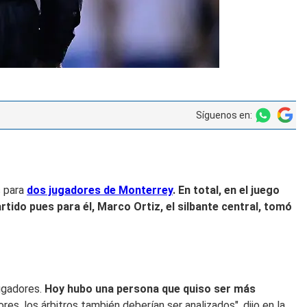
Síguenos en:
s para
dos jugadores de Monterrey
. En
total, en el juego
rtido pues para él, Marco Ortiz, el silbante central, tomó
jugadores.
Hoy hubo una persona que quiso ser más
s, los árbitros también deberían ser analizados", dijo en la