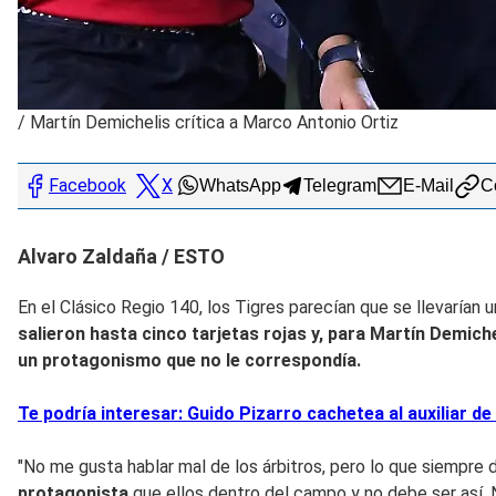
/
Martín Demichelis crítica a Marco Antonio Ortiz
Facebook
X
WhatsApp
Telegram
E-Mail
Co
Alvaro Zaldaña / ESTO
En el Clásico Regio 140, los Tigres parecían que se llevarían 
salieron hasta cinco tarjetas rojas y, para Martín Demic
un protagonismo que no le correspondía.
Te podría interesar: Guido Pizarro cachetea al auxiliar d
"No me gusta hablar mal de los árbitros, pero lo que siempre
protagonista
que ellos dentro del campo y no debe ser así. N