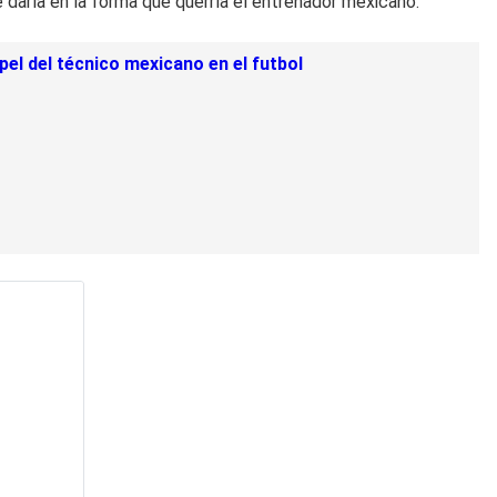
e daría en la forma que querría el entrenador mexicano.
el del técnico mexicano en el futbol