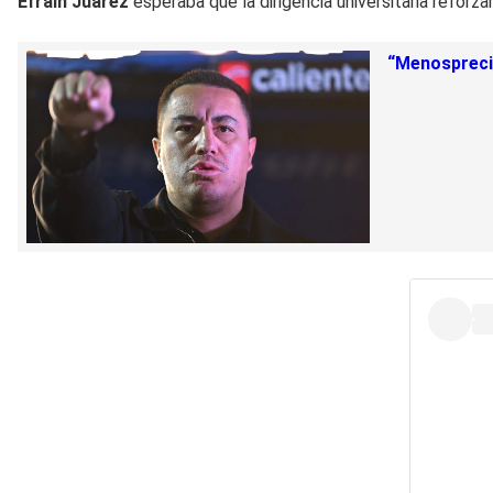
Efraín Juárez
esperaba que la dirigencia universitaria reforz
“Menosprecia