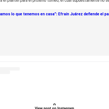
ara el plantel para el próximo torneo, el cual supuestamente no s
mos lo que tenemos en casa”: Efraín Juárez defiende el pap
View post on Instagram