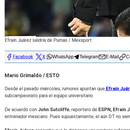
Efraín Juárez saldría de Pumas
/
Mexsport
Facebook
X
WhatsApp
Telegram
E-Mail
Co
Mario Grimaldo / ESTO
Desde el pasado miércoles, rumores apuntan que
Efraín Juá
subcampeonato para el equipo universitario.
De acuerdo con
John Sutcliffe
, reportero de
ESPN, Efraín 
entrenador mexicano. Pues supuestamente, el aún DT no siente