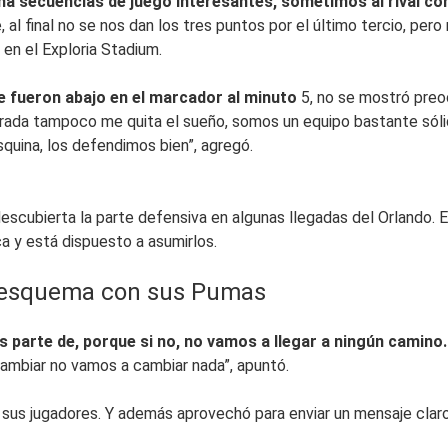
a secuencias de juego interesantes, sometimos al rival con
l final no se nos dan los tres puntos por el último tercio, per
en el Exploria Stadium.
e fueron abajo en el marcador al minuto
5, no se mostró preo
rada tampoco me quita el sueño, somos un equipo bastante sólid
squina, los defendimos bien”, agregó.
descubierta la parte defensiva en algunas llegadas del Orlando.
a y está dispuesto a asumirlos.
o esquema con sus Pumas
es parte de, porque si no, no vamos a llegar a ningún camino
ambiar no vamos a cambiar nada”, apuntó.
 sus jugadores. Y además aprovechó para enviar un mensaje clar