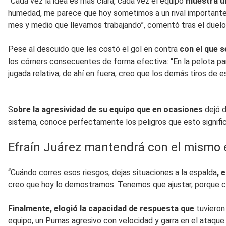
“Cada vez la idea es más clara, cada vez el equipo
muestra un
humedad, me parece que hoy sometimos a un rival importante, a
mes y medio que llevamos trabajando”, comentó tras el duelo 
Pese al descuido que les costó el gol en contra
con el que s
los córners consecuentes de forma efectiva: “En la pelota pa
jugada relativa, de ahí en fuera, creo que los demás tiros de e
S
obre la agresividad de su equipo que en ocasiones
dejó 
sistema, conoce perfectamente los peligros que esto signific
Efraín Juárez mantendrá con el mism
“Cuándo corres esos riesgos, dejas situaciones a la espalda
, 
creo que hoy lo demostramos. Tenemos que ajustar, porque c
Finalmente, elogió la capacidad de respuesta que
tuvieron
equipo, un Pumas agresivo con velocidad y garra en el ataque.