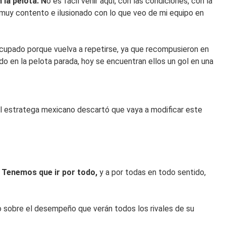
 la pelota. N
o es fácil venir aquí, con las condiciones, con la
o muy contento e ilusionado con lo que veo de mi equipo en
cupado porque vuelva a repetirse, ya que recompusieron en
o en la pelota parada, hoy se encuentran ellos un gol en una
 El estratega mexicano descartó que vaya a modificar este
. Tenemos que ir por todo,
y a por todas en todo sentido,
o sobre el desempeño que verán todos los rivales de su