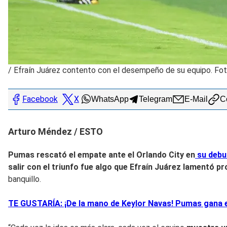
/
Efraín Juárez contento con el desempeño de su equipo. Fo
Facebook
X
WhatsApp
Telegram
E-Mail
Co
Arturo Méndez / ESTO
Pumas rescató el empate ante el Orlando City en
su debu
s
alir con el triunfo fu
e algo que Efraín Juárez lamentó p
banquillo.
TE GUSTARÍA: ¡De la mano de Keylor Navas! Pumas gana en